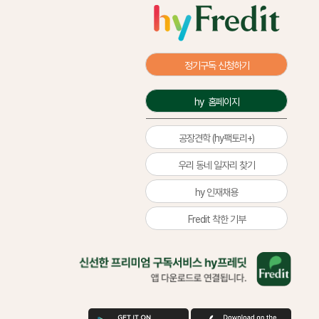
정기구독 신청하기
hy  홈페이지
공장견학 (hy팩토리+)
우리 동네 일자리 찾기
hy 인재채용
Fredit 착한 기부
올
바
른
삶
을
구
애