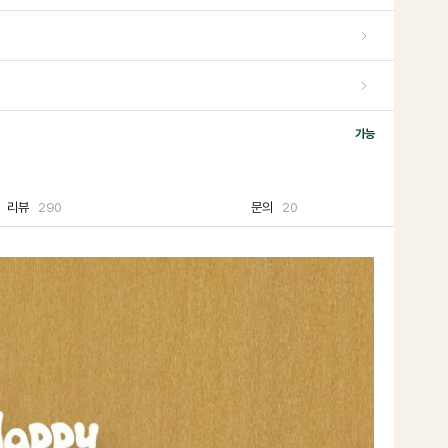
가능
리뷰
290
문의
20