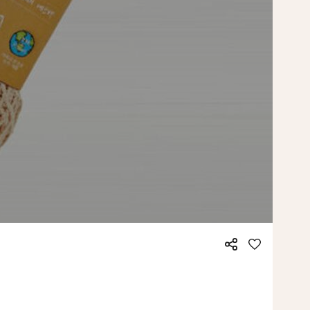
공
좋
유
아
요