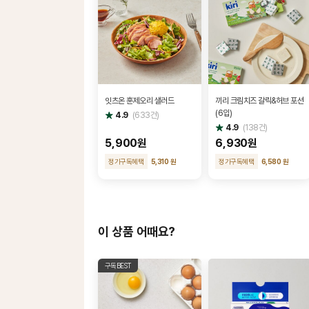
잇츠온 훈제오리 샐러드
끼리 크림치즈 갈릭&허브 포션
(6입)
별
4.9
(
633
건)
점
별
4.9
(
138
건)
점
5,900원
6,930원
정기구독혜택
5,310 원
정기구독혜택
6,580 원
이 상품 어때요?
구독BEST