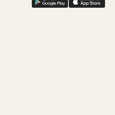
위
글
플
한
다
다
착
운
운
한
기
부
함
께
하
시
겠
어
요?
다
운
로
드
로
연
결
됩
니
다.