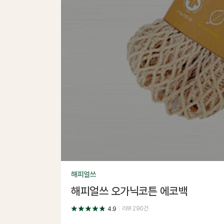
해피얼쓰
해피얼쓰 오가닉코튼 에코백
리뷰
290
건
4.9