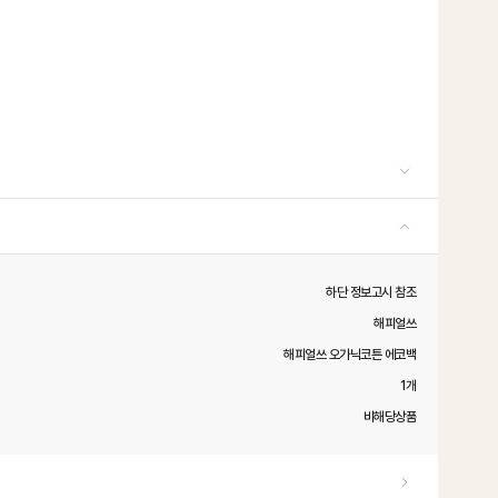
하단 정보고시 참조
해피얼쓰
해피얼쓰 오가닉코튼 에코백
1개
비해당상품