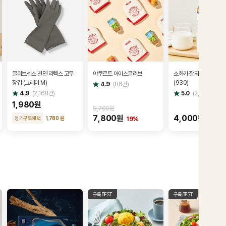
글러브센스 천연 라텍스 고무
야쿠르트 아이스글러브
소화가 잘되는 고칼슘 우
장갑 (그레이 M)
(930)
별
4.9
(
86
건)
점
별
별
4.9
(
2,168
건)
5.0
(
2,220
건)
점
점
1,980원
9,700원
7,800원
4,000원
정기구독혜택
1,780 원
19%
구독BEST
구독BEST