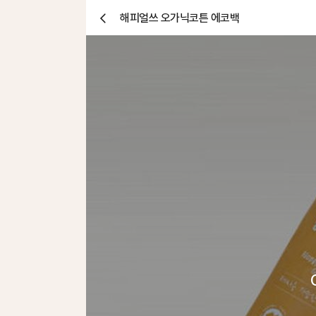
해피얼쓰 오가닉코튼 에코백
닫
기