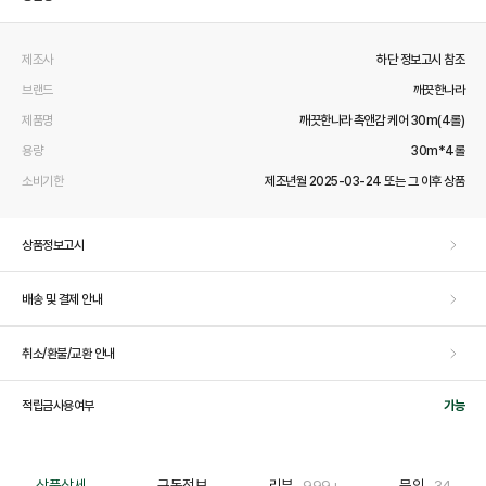
제조사
하단 정보고시 참조
브랜드
깨끗한나라
제품명
깨끗한나라 촉앤감 케어 30m(4롤)
용량
30m*4롤
소비기한
제조년월 2025-03-24 또는 그 이후 상품
상품정보고시
배송 및 결제 안내
취소/환불/교환 안내
적립금사용여부
가능
상품상세
구독정보
리뷰
999+
문의
34