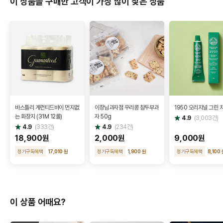
이 상품을 구매한 고객이 가장 많이 찾은 상품
바스틀리 게런티드바이 먼지없
이장님과자점 우리콩 참두부과
1950 오리지널 그린 
는 화장지 (31M 12롤)
자 50g
별
4.9
(
3,003
건)
점
별
별
4.9
(
333
건)
4.9
(
234
건)
점
점
18,900원
2,000원
9,000원
정기구독혜택
17,010 원
정기구독혜택
1,900 원
정기구독혜택
8,100 
이 상품 어때요?