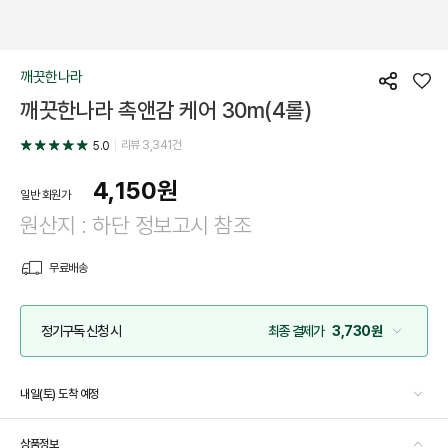
깨끗한나라
공
좋
깨끗한나라 촉앤감 케어 30m(4롤)
유
아
요
리뷰
3,341
건
5.0
4,150
원
일반 회원가
원산지 : 하단 정보고시 참조
무료배송
정기구독 신청 시
최종 결제가
3,730원
내일(토) 도착 예정
상품정보