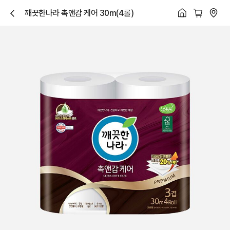
깨끗한나라 촉앤감 케어 30m(4롤)
닫
기