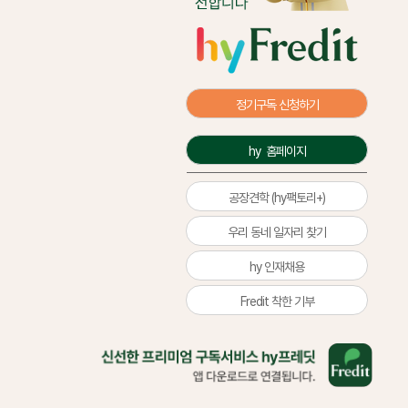
정기구독 신청하기
hy  홈페이지
공장견학 (hy팩토리+)
우리 동네 일자리 찾기
hy 인재채용
Fredit 착한 기부
올
바
른
삶