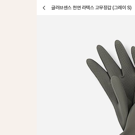
글러브센스 천연 라텍스 고무장갑 (그레이 S)
닫
기