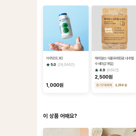
야쿠르트 XO
해피얼쓰 식물유래원료 내추럴
수세미(2개입)
별
5.0
(
28,046
건)
점
별
4.9
(
669
건)
점
2,500원
1,000원
정기구독혜택
2,250 원
이 상품 어때요?