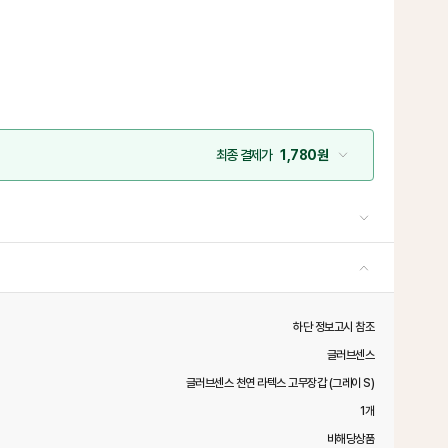
최종 결제가
1,780원
하단 정보고시 참조
글러브센스
글러브센스 천연 라텍스 고무장갑 (그레이 S)
1개
비해당상품