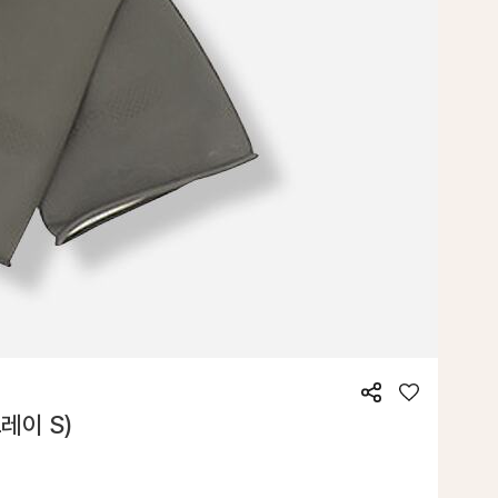
공
좋
레이 S)
유
아
요