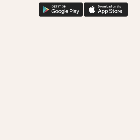
을
구
애
위
글
플
한
다
다
착
운
운
한
기
부
함
께
하
시
겠
어
요?
다
운
로
드
로
연
결
됩
니
다.