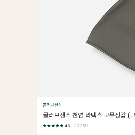
글러브센스
글러브센스 천연 라텍스 고무장갑 (그
리뷰
728
건
4.9