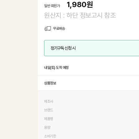
1,980
원
일반 회원가
원산지 : 하단 정보고시 참조
무료배송
정기구독 신청 시
내일(토) 도착 예정
상품정보
제조사
브랜드
제품명
용량
소비기한