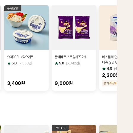
구독BEST
슈퍼100 그릭요거트
끌레베르 스트링치즈 2개
바스틀리 먼지없는 친환
티슈 (2겹 85시트)
별
별
5.0
(
7,358
건)
5.0
(
5,842
건)
점
점
별
4.9
(
434
건)
점
2,200원
3,400원
9,000원
정기구독혜택
1,980 원
구독BEST