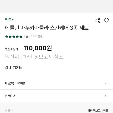
에콜린
공
좋
에콜린 마누카마룰라 스킨케어 3종 세트
유
아
요
리뷰
195
건
4.9
110,000
원
일반 회원가
원산지 : 하단 정보고시 참조
무료배송
내일(토) 도착 예정
상품정보
제조사
하단 정보고시 참조