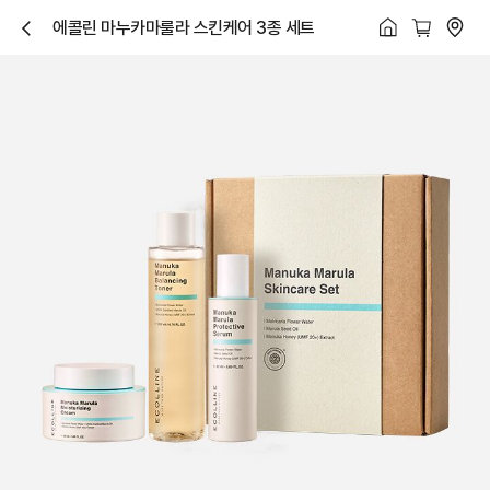
에콜린 마누카마룰라 스킨케어 3종 세트
닫
기