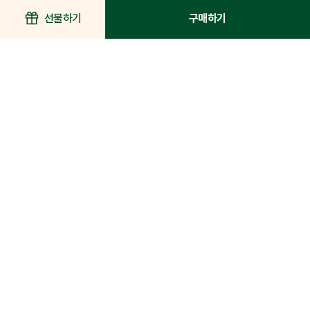
선물하기
구매하기
김정문알로에 큐어 안티에이징
하루야채 마스크팩 모이스처라
캠퍼스블라썸 두유 토너
크림 S
이징 5개입
패드
별
별
별
4.9
(
450
건)
5.0
(
217
건)
5.0
(
270
건)
점
점
점
20,000원
10,000원
24,000원
정기구독혜택
19,000 원
이 상품 어때요?
구독BEST