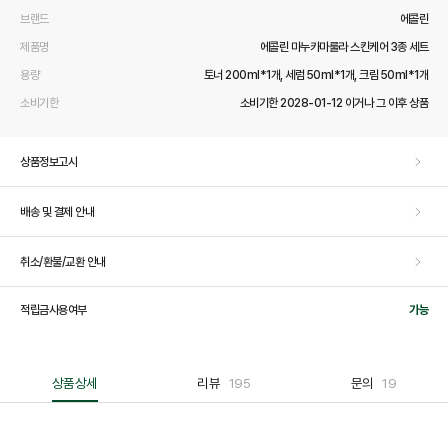
브랜드
에콜린
제품명
에콜린 마누카마룰라 스킨케어 3종 세트
용량
토너 200ml*1개, 세럼 50ml*1개, 크림 50ml*1개
소비기한
소비기한 2028-01-12 이거나 그 이후 상품
상품정보고시
배송 및 결제 안내
취소/환불/교환 안내
적립금사용여부
가능
상품상세
리뷰
195
문의
19