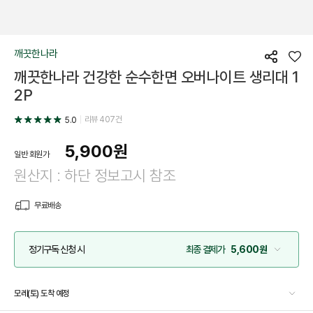
깨끗한나라
공
좋
깨끗한나라 건강한 순수한면 오버나이트 생리대 1
유
아
요
2P
리뷰
407
건
5.0
5,900
원
일반 회원가
원산지 : 하단 정보고시 참조
무료배송
정기구독 신청 시
최종 결제가
5,600원
모레(토) 도착 예정