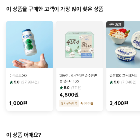
이 상품을 구매한 고객이 가장 많이 찾은 상품
구독BEST
야쿠르트 XO
깨끗한나라 건강한 순수한면
슈퍼100 그릭요거트
중 생리대 16p
별
별
5.0
(
27,984
건)
5.0
(
7,348
건)
점
점
별
5.0
(
711
건)
점
4,800원
1,000원
3,400원
정기구독혜택
4,560 원
이 상품 어때요?