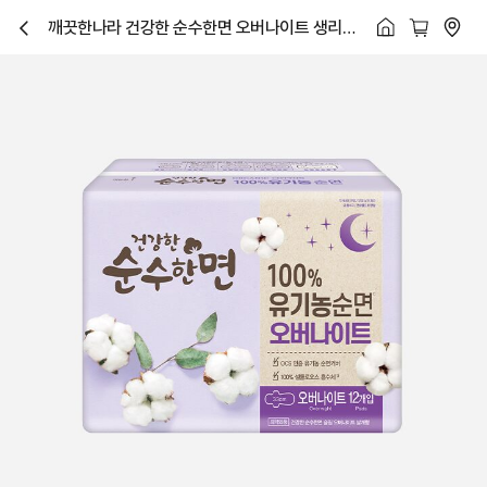
깨끗한나라 건강한 순수한면 오버나이트 생리대
닫
12P
기