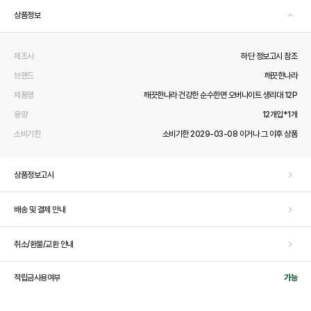
상품정보
제조사
하단 정보고시 참조
브랜드
깨끗한나라
제품명
깨끗한나라 건강한 순수한면 오버나이트 생리대 12P
용량
12개입*1개
소비기한
소비기한 2029-03-08 이거나 그 이후 상품
상품정보고시
배송 및 결제 안내
취소/환불/교환 안내
적립금사용여부
가능