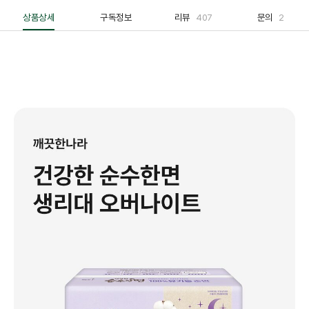
상품상세
구독정보
리뷰
407
문의
2