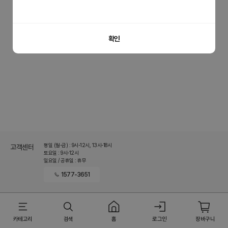
홈으로 이동
이전 페이지로 이동
확인
평일 (월-금) : 9시-12시, 13시-18시
고객센터
토요일 : 9시-12시
일요일 / 공휴일 : 휴무
1577-3651
카테고리
검색
홈
로그인
장바구니