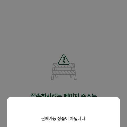
닫
기
제휴관
접속하시려는 페이지 주소는
유효하지 않습니다.
판매가능 상품이 아닙니다.
주소가 정확한지 다시 한 번 확인하시어 입력해 주세요