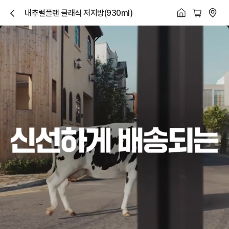
내추럴플랜 클래식 저지방(930ml)
닫
기