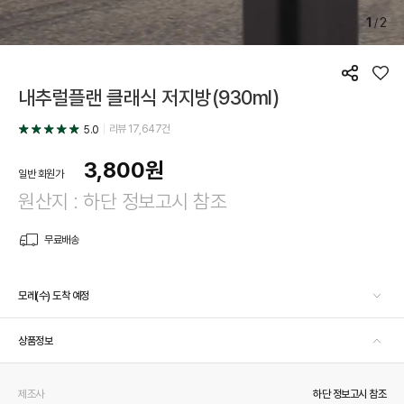
1
2
/
공
좋
내추럴플랜 클래식 저지방(930ml)
유
아
요
리뷰
17,647
건
5.0
3,800
원
일반 회원가
원산지 : 하단 정보고시 참조
무료배송
모레(수) 도착 예정
상품정보
제조사
하단 정보고시 참조