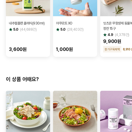
내추럴플랜 클래식(930ml)
야쿠르트 XO
잇츠온 무항생제 동물복
정란 15구
별
별
5.0
(
44,688
건)
5.0
(
28,403
건)
점
점
별
4.9
(
4,378
건)
점
9,900원
3,600원
1,000원
정기구독혜택
8,910 
이 상품 어때요?