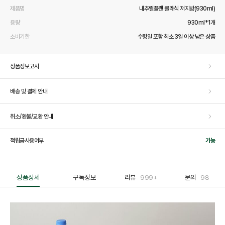
제품명
내추럴플랜 클래식 저지방(930ml)
용량
930ml*1개
소비기한
수령일 포함 최소 3일 이상 남은 상품
상품정보고시
배송 및 결제 안내
취소/환불/교환 안내
적립금사용여부
가능
상품상세
구독정보
리뷰
999+
문의
98