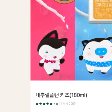
내추럴플랜 키즈(180ml)
리뷰
4,995
건
5.0