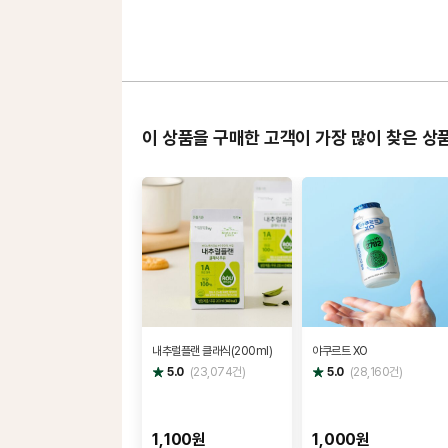
이 상품을 구매한 고객이 가장 많이 찾은 상
내추럴플랜 클래식(200ml)
야쿠르트 XO
별
별
5.0
(
23,074
건)
5.0
(
28,160
건)
점
점
1,100원
1,000원