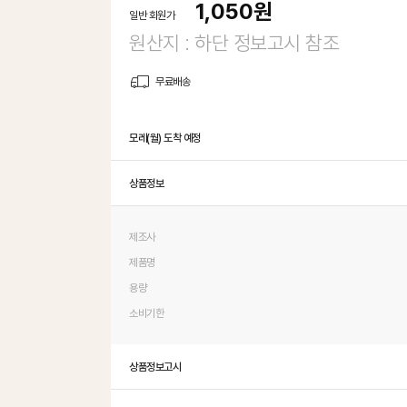
1,050
원
일반 회원가
원산지 : 하단 정보고시 참조
무료배송
모레(월) 도착 예정
상품정보
제조사
제품명
용량
소비기한
상품정보고시