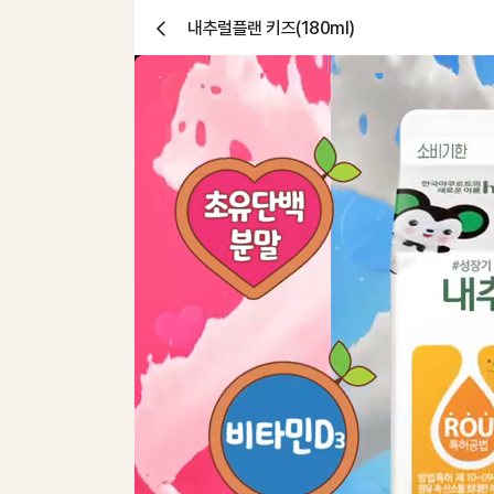
내추럴플랜 키즈(180ml)
닫
기