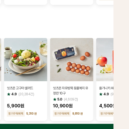
잇츠온 고구마 샐러드
잇츠온 자유방목 동물복지 유
올가니카 ABC (190㎖
정란 10구
별
별
4.9
(
20,284
건)
4.9
(
9,423
건)
점
점
별
5.0
(
4,609
건)
점
5,900원
10,900원
4,500원
정기구독혜택
5,310 원
정기구독혜택
9,810 원
정기구독혜택
4,050 