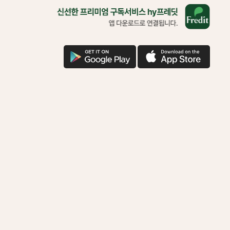
올
바
른
삶
을
구
애
위
글
플
한
다
다
착
운
운
한
기
부
함
께
하
시
겠
어
요?
다
운
로
드
로
연
결