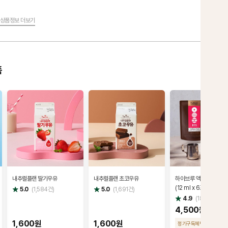
상품정보 더보기
품
내추럴플랜 딸기우유
내추럴플랜 초코우유
하이브루 액상스틱 콜드
(12 ml x 6포)
별
별
5.0
(
1,584
건)
5.0
(
1,691
건)
점
점
별
4.9
(
18,223
건)
점
4,500원
1,600원
1,600원
정기구독혜택
4,270 