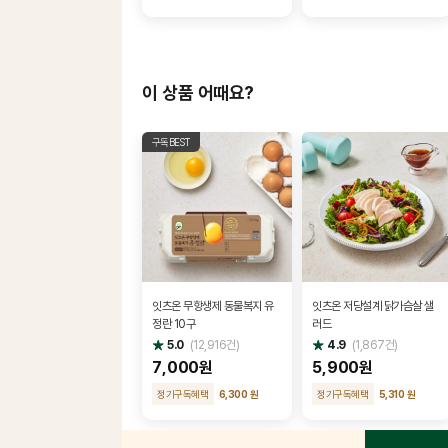
이 상품 어때요?
구독BEST
잇츠온 무항생제 동물복지 유
잇츠온 저당설계 닭가슴살 샐
정란 10구
러드
별
별
5.0
(
12,916
건)
4.9
(
1,867
건)
점
점
7,000원
5,900원
정기구독혜택
6,300 원
정기구독혜택
5,310 원