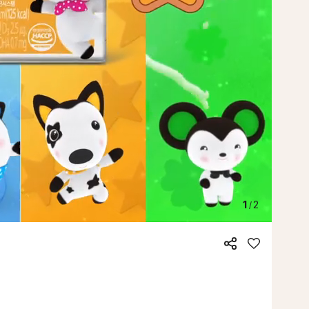
1
2
/
공
좋
유
아
요