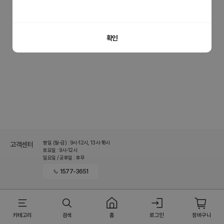
홈으로 이동
이전 페이지로 이동
확인
평일 (월-금) : 9시-12시, 13시-18시
고객센터
토요일 : 9시-12시
일요일 / 공휴일 : 휴무
1577-3651
카테고리
검색
홈
로그인
장바구니