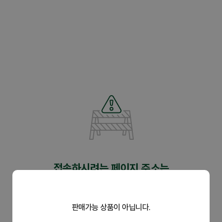
닫
기
제휴관
접속하시려는 페이지 주소는
유효하지 않습니다.
판매가능 상품이 아닙니다.
주소가 정확한지 다시 한 번 확인하시어 입력해 주세요