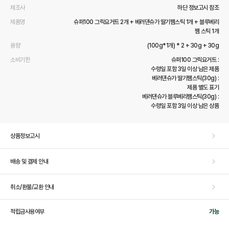
제조사
하단 정보고시 참조
제품명
슈퍼100 그릭요거트 2개 + 베러댄슈가 딸기쨈스틱 1개 + 블루베리
쨈 스틱 1개
용량
(100g*1개) * 2 + 30g + 30g
소비기한
슈퍼100 그릭요거트 :
수령일 포함 3일 이상 남은 제품
베러댄슈가 딸기쨈스틱(30g) :
제품 별도 표기
베러댄슈가 블루베리쨈스틱(30g) :
수령일 포함 3일 이상 남은 상품
상품정보고시
배송 및 결제 안내
취소/환불/교환 안내
적립금사용여부
가능