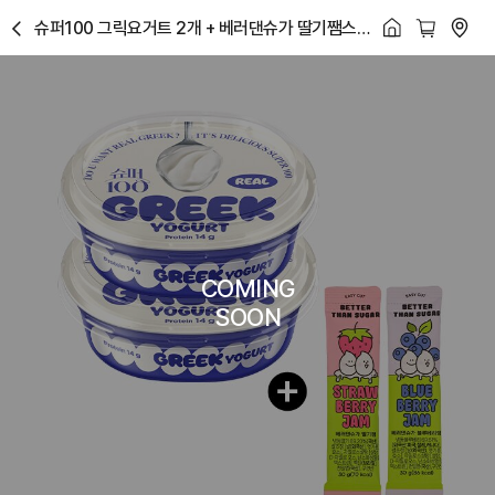
슈퍼100 그릭요거트 2개 + 베러댄슈가 딸기쨈스
닫
틱 1개 + 블루베리쨈 스틱 1개
기
COMING
SOON