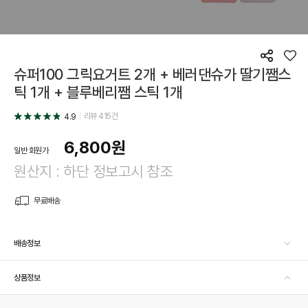
공
좋
슈퍼100 그릭요거트 2개 + 베러댄슈가 딸기쨈스
유
아
요
틱 1개 + 블루베리쨈 스틱 1개
리뷰
415
건
4.9
6,800
원
일반 회원가
원산지 : 하단 정보고시 참조
무료배송
배송정보
상품정보