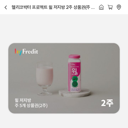
헬리코박터 프로젝트 윌 저지방 2주 상품권(주 5
닫
개 x 2주)
기