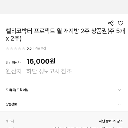
공
좋
헬리코박터 프로젝트 윌 저지방 2주 상품권(주 5개
유
아
요
x 2주)
리뷰
0
건
0.0
16,000
원
일반 회원가
원산지 : 하단 정보고시 참조
모레(화) 도착 예정
상품정보
제조사
하단 정보고시 참조