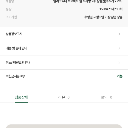
제품명
헬리코박터 프로젝트 윌 저지방 2주 상품권(주 5개 x 2주)
용량
150ml*1개*10회
소비기한
수령일 포함 3일 이상 남은 상품
상품정보고시
배송 및 결제 안내
취소/환불/교환 안내
적립금사용여부
가능
상품상세
리뷰
0
문의
0