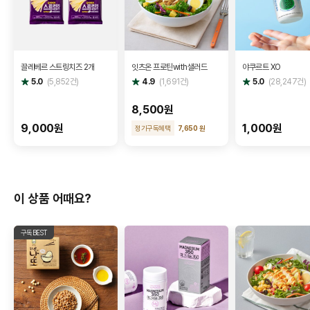
끌레베르 스트링치즈 2개
잇츠온 프로틴with샐러드
야쿠르트 XO
별
별
별
5.0
(
5,852
건)
4.9
(
1,691
건)
5.0
(
28,247
건)
점
점
점
8,500원
9,000원
1,000원
정기구독혜택
7,650 원
이 상품 어때요?
구독BEST