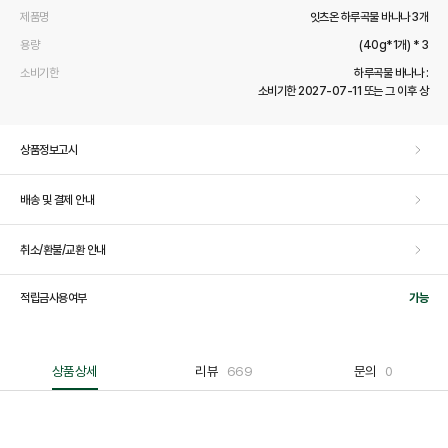
제품명
잇츠온 하루곡물 바나나 3개
용량
(40g*1개) * 3
소비기한
하루곡물 바나나 :
소비기한 2027-07-11 또는 그 이후 상
상품정보고시
배송 및 결제 안내
취소/환불/교환 안내
적립금사용여부
가능
상품상세
리뷰
669
문의
0