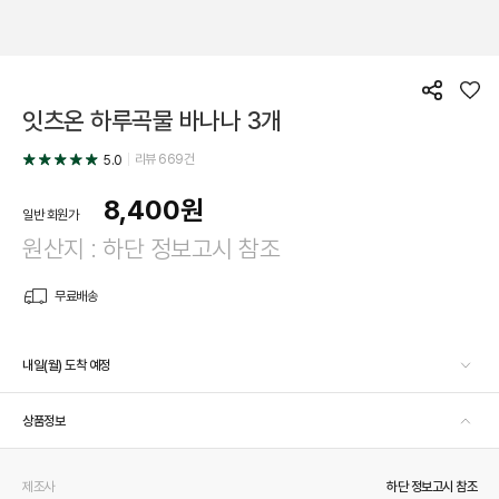
공
좋
잇츠온 하루곡물 바나나 3개
유
아
요
리뷰
669
건
5.0
8,400
원
일반 회원가
원산지 : 하단 정보고시 참조
무료배송
내일(월) 도착 예정
상품정보
제조사
하단 정보고시 참조