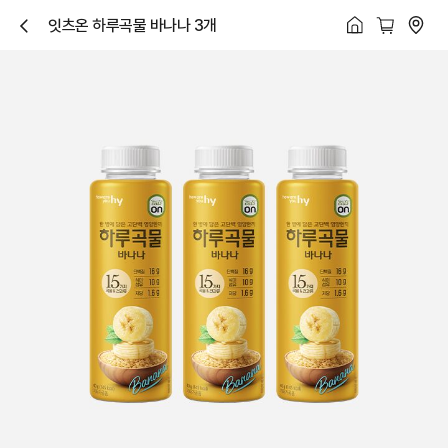
잇츠온 하루곡물 바나나 3개
닫
기