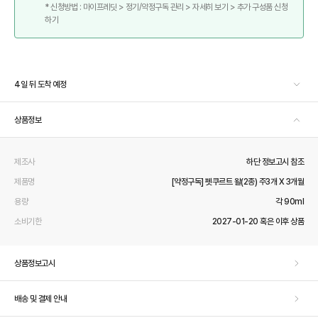
* 신청방법 : 마이프레딧 > 정기/약정구독 관리 > 자세히 보기 > 추가 구성품 신청
하기
4일 뒤 도착 예정
상품정보
제조사
하단 정보고시 참조
제품명
[약정구독] 펫쿠르트 왈(2종) 주3개 X 3개월
용량
각 90ml
소비기한
2027-01-20 혹은 이후 상품
상품정보고시
배송 및 결제 안내