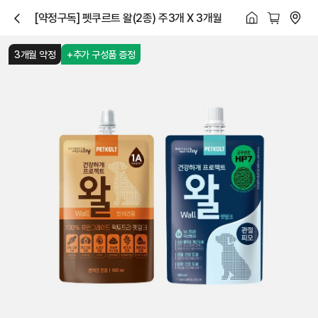
[약정구독] 펫쿠르트 왈(2종) 주3개 X 3개월
닫
기
3개월 약정
+추가 구성품 증정