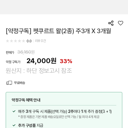
공
좋
[약정구독] 펫쿠르트 왈(2종) 주3개 X 3개월
유
아
요
리뷰
0
건
0.0
36,160
원
판매가
24,000
원
33%
약정 구독가
원산지 : 하단 정보고시 참조
무료배송
약정구독 혜택 안내
매주
3
개 구독 시 제품(선택 가능)
2주
마다
1
개 추가 증정(3 + 1)
* 증정 제품은 기본 제품 배송요일로만 선택 가능 / 월 최대 4개 제공
추가 구성품
지급