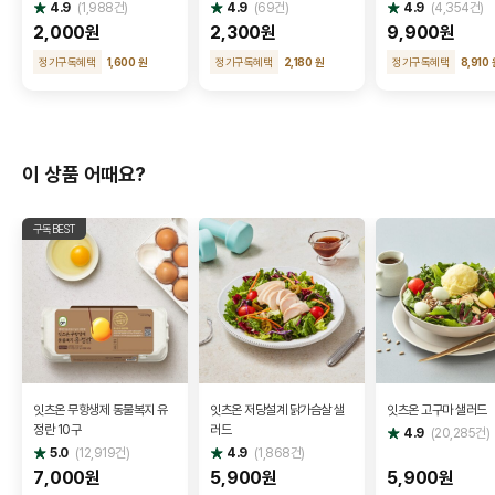
별
별
별
4.9
(
1,988
건)
4.9
(
69
건)
4.9
(
4,354
건)
점
점
점
2,000원
2,300원
9,900원
정기구독혜택
1,600 원
정기구독혜택
2,180 원
정기구독혜택
8,910 
이 상품 어때요?
구독BEST
잇츠온 무항생제 동물복지 유
잇츠온 저당설계 닭가슴살 샐
잇츠온 고구마 샐러드
정란 10구
러드
별
4.9
(
20,285
건)
점
별
별
5.0
(
12,919
건)
4.9
(
1,868
건)
점
점
7,000원
5,900원
5,900원