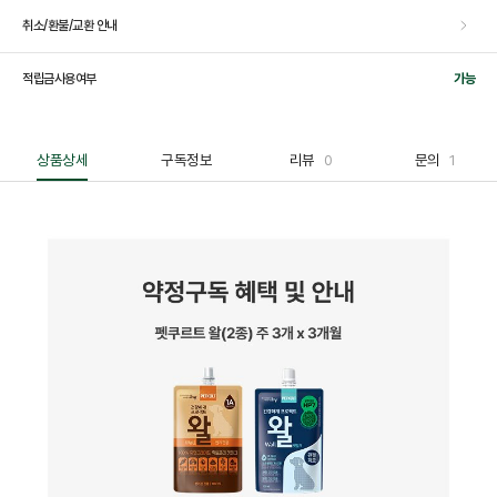
취소/환불/교환 안내
적립금사용여부
가능
상품상세
구독정보
리뷰
0
문의
1