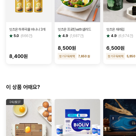
잇츠온 하루곡물 바나나 3개
잇츠온 프로틴with샐러드
잇츠온 재래김
별
별
별
5.0
(
666
건)
4.9
(
1,687
건)
4.9
(
6,674
건)
점
점
점
8,500원
6,500원
8,400원
정기구독혜택
7,650 원
정기구독혜택
5,850
이 상품 어때요?
구독BEST