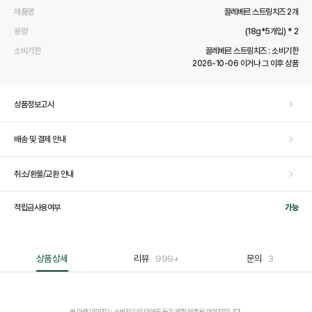
제품명
끌레베르 스트링치즈 2개
용량
(18g*5개입) * 2
소비기한
끌레베르 스트링치즈 : 소비기한
2026-10-06 이거나 그 이후 상품
상품정보고시
배송 및 결제 안내
취소/환불/교환 안내
적립금사용여부
가능
상품상세
리뷰
999+
문의
3