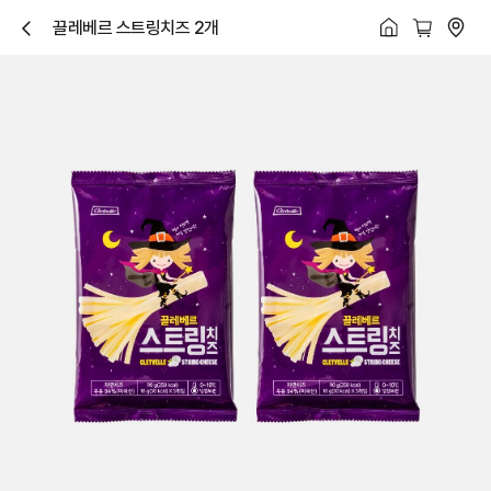
끌레베르 스트링치즈 2개
닫
기