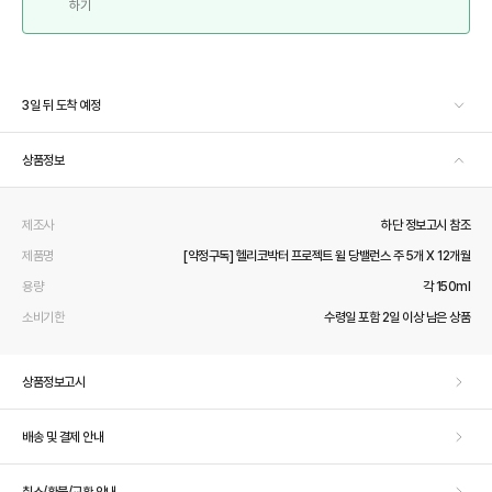
하기
3일 뒤 도착 예정
상품정보
제조사
하단 정보고시 참조
제품명
[약정구독] 헬리코박터 프로젝트 윌 당밸런스 주 5개 X 12개월
용량
각 150ml
소비기한
수령일 포함 2일 이상 남은 상품
상품정보고시
배송 및 결제 안내
취소/환불/교환 안내