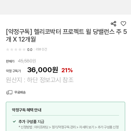
공
좋
[약정구독] 헬리코박터 프로젝트 윌 당밸런스 주 5
유
아
요
개 X 12개월
리뷰
0
건
0.0
45,580
원
판매가
36,000
원
21%
약정 구독가
원산지 : 하단 정보고시 참조
무료배송
약정구독 혜택 안내
추가 구성품
지급
* 신청방법 : 마이프레딧 > 정기/약정구독 관리 > 자세히 보기 > 추가 구성품 신청