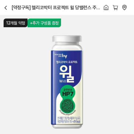
[약정구독] 헬리코박터 프로젝트 윌 당밸런스 주
닫
5개 X 12개월
기
12개월 약정
+추가 구성품 증정