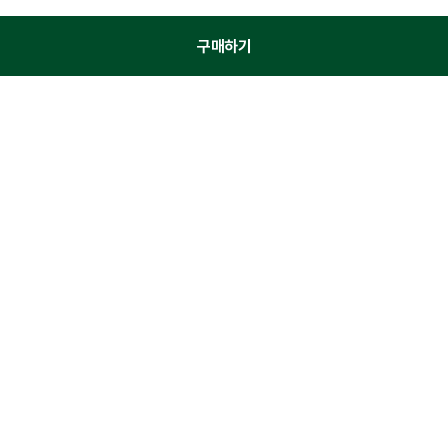
구매하기
이 상품을 구매한 고객이 가장 많이 찾은 상품
윌 작약
슈퍼100 그릭드링크 세븐베리
하루야채 라이트
별
별
별
5.0
(
1,500
건)
4.9
(
237
건)
5.0
(
2,724
건)
점
점
점
3,000원
1,700원
2,000원