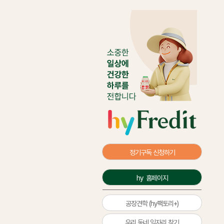
정기구독 신청하기
hy  홈페이지
공장견학 (hy팩토리+)
우리 동네 일자리 찾기