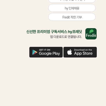
hy 인재채용
Fredit 착한 기부
올
바
른
삶
을
구
애
위
글
플
한
다
다
착
운
운
한
기
부
함
께
하
시
겠
어
요?