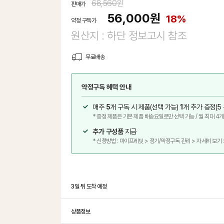
68,560
원
판매가
56,000
원
18%
약정 구독가
원산지 : 하단 정보고시 참조
무료배송
약정구독 혜택 안내
매주
5
개 구독 시 제품(선택 가능)
1
개 추가 증정(5 +
* 증정 제품은 기본 제품 배송요일로만 선택 가능 / 월 최대 4개
추가 구성품
지급
* 신청방법 : 마이프레딧 > 정기/약정구독 관리 > 자세히 보기
3일 뒤 도착 예정
상품정보