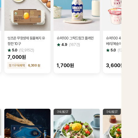
잇츠온 무항생제 동물복지 유
슈퍼100 그릭드링크 플레인
슈퍼100 4종 세트(딸기
정란 10구
베리/복숭아/사과키위)
별
4.9
(
167
건)
점
별
별
5.0
(
12,915
건)
5.0
(
13,206
건)
점
점
7,000원
1,700원
3,600원
정기구독혜택
6,300 원
구독BEST
구독BEST