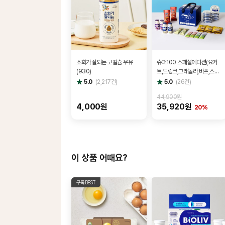
소화가 잘되는 고칼슘 우유
슈퍼100 스페셜에디션(요거
(930)
트,드링크,그래놀라,바프,스틱
잼)
별
별
5.0
(
2,217
건)
5.0
(
26
건)
점
점
44,900원
4,000원
35,920원
20%
이 상품 어때요?
구독BEST