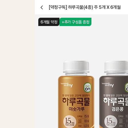
[약정구독] 하루곡물(4종) 주 5개 X 6개월
닫
기
6개월 약정
+추가 구성품 증정