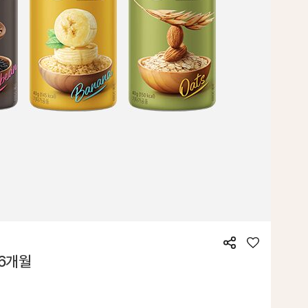
공
좋
 6개월
유
아
요