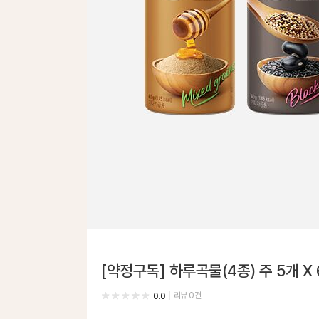
[약정구독] 하루곡물(4종) 주 5개 X
리뷰
0
건
0.0