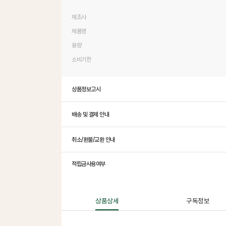
제조사
제품명
용량
소비기한
상품정보고시
배송 및 결제 안내
취소/환불/교환 안내
적립금사용여부
상품상세
구독정보