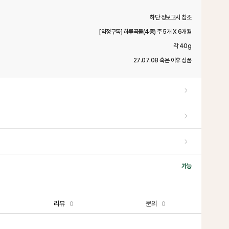
하단 정보고시 참조
[약정구독] 하루곡물(4종) 주 5개 X 6개월
각 40g
27.07.08 혹은 이후 상품
가능
리뷰
0
문의
0