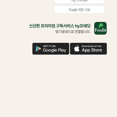
Fredit 착한 기부
올
바
른
삶
을
구
애
위
글
플
한
다
다
착
운
운
한
기
부
함
께
하
시
겠
어
요?
다
운