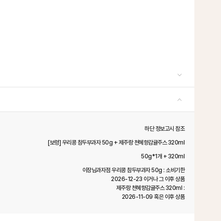
하단 정보고시 참조
[보령] 우리콩 참두부과자 50g + 제주랑 천혜향감귤주스 320ml
50g*1개 + 320ml
이장님과자점 우리콩 참두부과자 50g : 소비기한
2026-12-23 이거나 그 이후 상품
제주랑 천혜향감귤주스 320ml :
2026-11-09 혹은 이후 상품