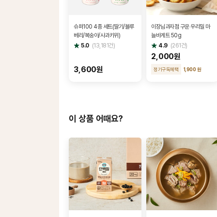
슈퍼100 4종 세트(딸기/블루
이장님과자점 구운 우리밀 마
베리/복숭아/사과키위)
늘바게트 50g
별
별
5.0
(
13,181
건)
4.9
(
261
건)
점
점
2,000원
3,600원
정기구독혜택
1,900 원
이 상품 어때요?