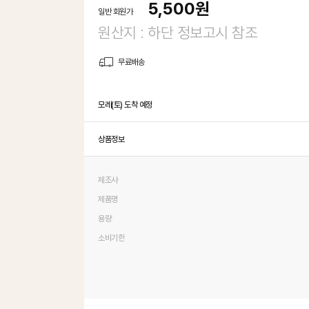
5,500
원
일반 회원가
원산지 : 하단 정보고시 참조
무료배송
모레(토) 도착 예정
상품정보
제조사
제품명
용량
소비기한