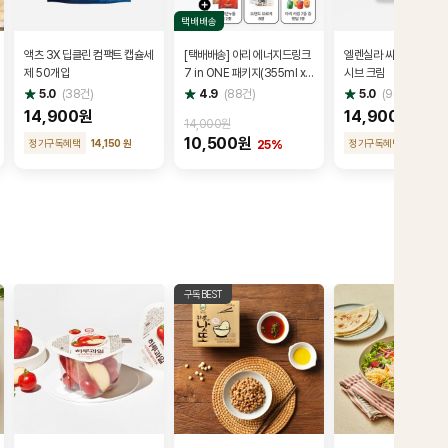
택배배송
액츠 3X 딥클린 컴팩트 캡슐세
[택배배송] 아리 에너지드링크
엘렌실라 씨피피 콜라겐
제 50개입
7 in ONE 패키지(355ml x
시브 크림
7캔) + 아리 키링(랜덤) + 모던
별
별
별
5.0
(
38
건)
4.9
(
88
건)
5.0
(
9
건)
점
점
점
누들 2개 + 브로셔
14,900원
14,900원
14,000원
10,500원
정기구독혜택
14,150 원
정기구독혜택
14,150 
25%
구독BEST