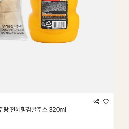
공
좋
제주랑 천혜향감귤주스 320ml
유
아
요