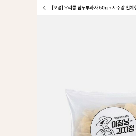
[보령] 우리콩 참두부과자 50g + 제주랑 천혜
닫
기