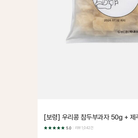
[보령] 우리콩 참두부과자 50g + 
리뷰
1,042
건
5.0