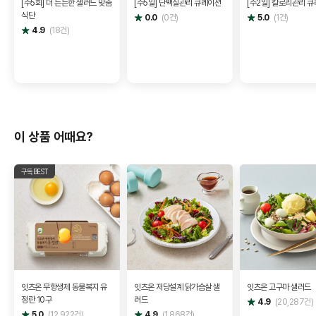
[주5회] 더 든든한 샐러드 맞춤
[주5일] 단백질관리 큐레이션
[주2일] 칼로리관리 
식단
별
별
0.0
(
0
건)
5.0
(
1
건)
점
점
별
4.9
(
18
건)
점
이 상품 어때요?
구독BEST
잇츠온 무항생제 동물복지 유
잇츠온 저당설계 닭가슴살 샐
잇츠온 고구마 샐러드
정란 10구
러드
별
4.9
(
20,287
건)
점
별
별
5.0
(
12,922
건)
4.9
(
1,868
건)