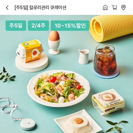
[주5일] 칼로리관리 큐레이션
닫
기