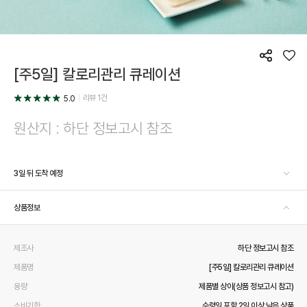
공
좋
[주5일] 칼로리관리 큐레이션
유
아
요
리뷰
1
건
5.0
원산지 : 하단 정보고시 참조
3일 뒤 도착 예정
상품정보
제조사
하단 정보고시 참조
제품명
[주5일] 칼로리관리 큐레이션
용량
제품별 상이(상품 정보고시 참고)
소비기한
수령일 포함 2일 이상 남은 상품