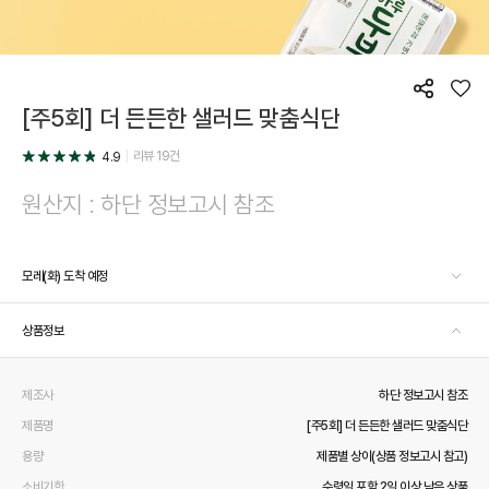
공
좋
[주5회] 더 든든한 샐러드 맞춤식단
유
아
요
리뷰
19
건
4.9
원산지 : 하단 정보고시 참조
모레(화) 도착 예정
상품정보
제조사
하단 정보고시 참조
제품명
[주5회] 더 든든한 샐러드 맞춤식단
용량
제품별 상이(상품 정보고시 참고)
소비기한
수령일 포함 2일 이상 남은 상품