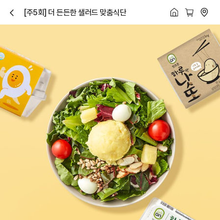
[주5회] 더 든든한 샐러드 맞춤식단
닫
기