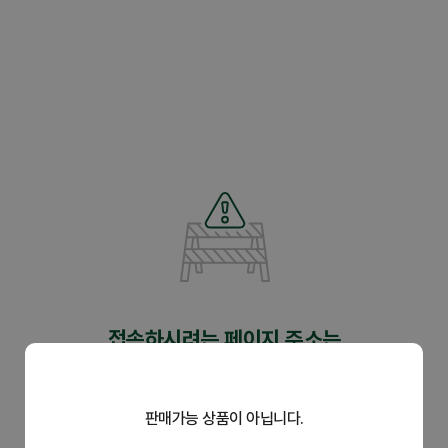
닫
기
제휴관
접속하시려는 페이지 주소는
유효하지 않습니다.
판매가능 상품이 아닙니다.
주소가 정확한지 다시 한 번 확인하시어 입력해 주세요