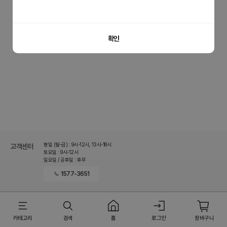
홈으로 이동
이전 페이지로 이동
확인
평일 (월-금) : 9시-12시, 13시-18시
고객센터
토요일 : 9시-12시
일요일 / 공휴일 : 휴무
1577-3651
카테고리
검색
홈
로그인
장바구니