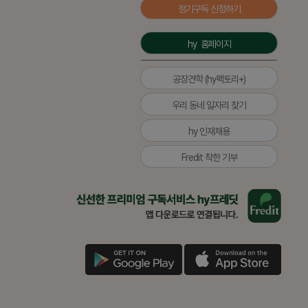
정기구독 신청하기
정기구독 신청하기
hy  홈페이지
hy  홈페이지
공장견학 (hy팩토리+)
공장견학 (hy팩토리+)
우리 동네 일자리 찾기
우리 동네 일자리 찾기
hy 인재채용
hy 인재채용
Fredit 착한 기부
Fredit 착한 기부
올
올
바
바
른
른
삶
삶
을
을
구
구
애
애
위
위
글
글
플
플
한
한
다
다
다
다
착
착
운
운
운
운
한
한
기
기