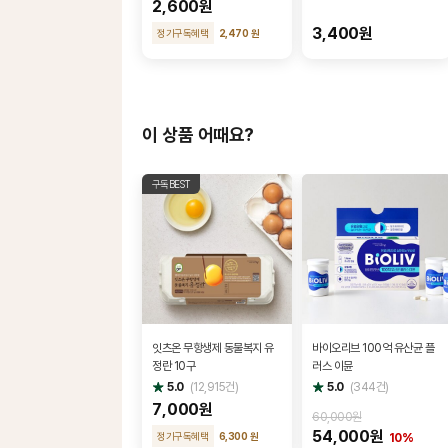
2,600원
3,400원
정기구독혜택
2,470 원
이 상품 어때요?
구독BEST
잇츠온 무항생제 동물복지 유
바이오리브 100억 유산균 플
정란 10구
러스 이뮨
별
별
5.0
(
12,915
건)
5.0
(
344
건)
점
점
7,000원
60,000원
54,000원
정기구독혜택
6,300 원
10%