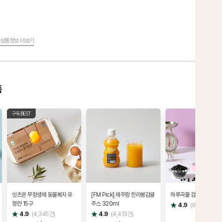
상품정보 더보기
품
구독BEST
잇츠온 무항생제 동물복지 유
[FM Pick] 제주랑 한라봉감귤
하루곡물 검은콩
정란 15구
주스 320ml
별
4.9
(
9,764
건)
점
별
별
4.9
(
4,345
건)
4.9
(
4,413
건)
점
점