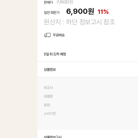
7,800
원
판매가
6,900
원
11%
일반 회원가
원산지 : 하단 정보고시 참조
무료배송
3일 뒤 도착 예정
상품정보
제조사
제품명
용량
소비기한
상품정보고시