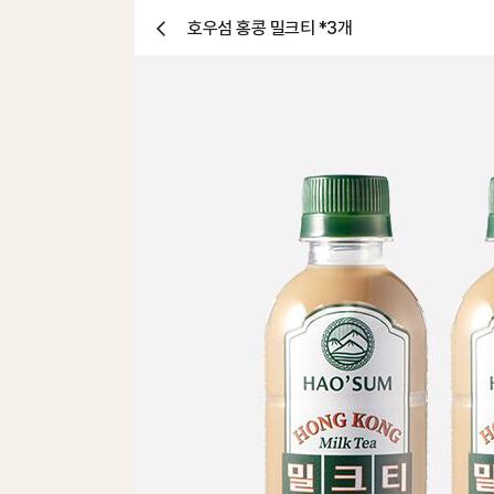
호우섬 홍콩 밀크티 *3개
닫
기