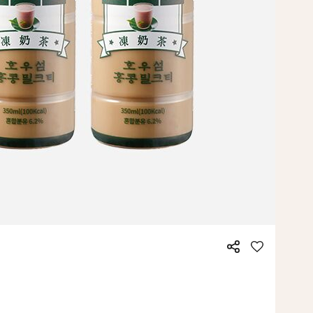
공
좋
유
아
요