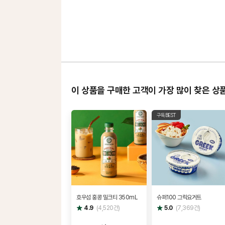
이 상품을 구매한 고객이 가장 많이 찾은 상
구독BEST
호우섬 홍콩 밀크티 350mL
슈퍼100 그릭요거트
별
별
4.9
(
4,520
건)
5.0
(
7,369
건)
점
점