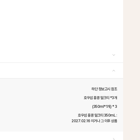
하단 정보고시 참조
호우섬 홍콩 밀크티 *3개
(350ml*1개) * 3
호우섬 홍콩 밀크티 350mL :
2027.02.16 이거나 그 이후 상품