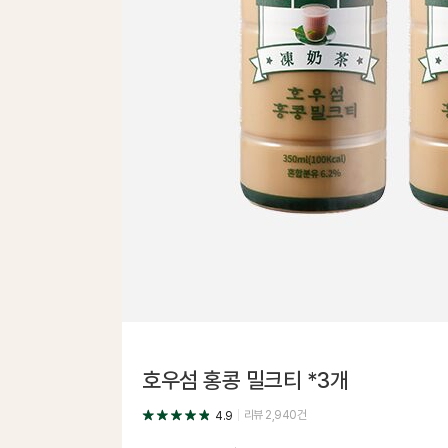
호우섬 홍콩 밀크티 *3개
리뷰
2,940
건
4.9