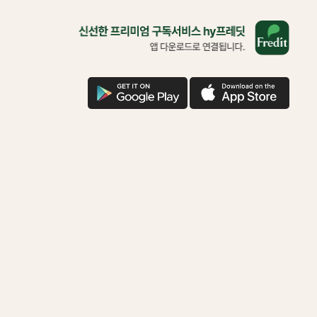
올
바
른
삶
을
구
애
위
글
플
한
다
다
착
운
운
한
기
부
함
께
하
시
겠
어
요?
다
운
로
드
로