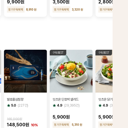
9,900원
3,500원
2,800원
정기구독혜택
8,910 원
정기구독혜택
3,320 원
정기구독혜택
2,660 
구독BEST
구독BEST
발효홍삼침향
잇츠온 단호박 샐러드
잇츠온 닭가슴살 샐러드
별
별
별
5.0
(
227
건)
4.9
(
29,395
건)
4.9
(
36,987
건)
점
점
점
5,900원
5,900원
165,000원
148,500원
정기구독혜택
5,310 원
정기구독혜택
5,310 원
10%