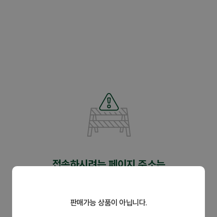
닫
기
제휴관
접속하시려는 페이지 주소는
유효하지 않습니다.
판매가능 상품이 아닙니다.
주소가 정확한지 다시 한 번 확인하시어 입력해 주세요