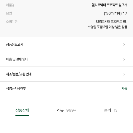
제품명
헬리코박터 프로젝트 윌 7개
용량
(150ml*1개) * 7
소비기한
헬리코박터 프로젝트 윌 :
수령일 포함 3일 이상 남은 상품
상품정보고시
배송 및 결제 안내
취소/환불/교환 안내
적립금사용여부
가능
상품상세
리뷰
999+
문의
13