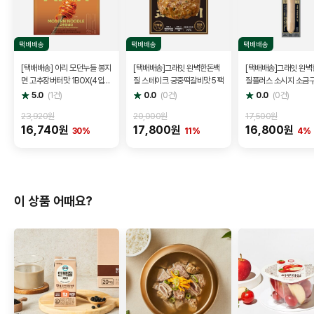
택배배송
택배배송
택배배송
[택배배송] 아리 모던누들 봉지
[택배배송]그래잇 완벽한돈백
[택배배송]그래잇 완
면 고추장버터맛 1BOX(4입번
질 스테이크 궁중떡갈비맛 5팩
질플러스 소시지 소금구
들x4개)
팩
별
별
별
5.0
(
1
건)
0.0
(
0
건)
0.0
(
0
건)
점
점
점
23,920원
20,000원
17,500원
16,740원
17,800원
16,800원
30%
11%
4%
이 상품 어때요?