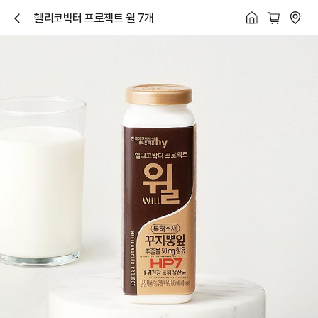
헬리코박터 프로젝트 윌 7개
닫
기