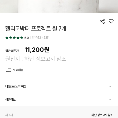
공
좋
헬리코박터 프로젝트 윌 7개
유
아
요
리뷰
52,422
건
5.0
11,200
원
일반 회원가
원산지 : 하단 정보고시 참조
무료배송
내일(토) 도착 예정
상품정보
제조사
하단 정보고시 참조