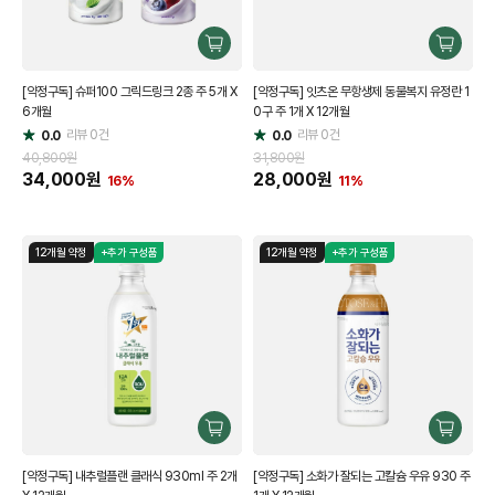
구
구
매
매
[약정구독] 슈퍼100 그릭드링크 2종 주 5개 X
[약정구독] 잇츠온 무항생제 동물복지 유정란 1
하
하
6개월
0구 주 1개 X 12개월
기
기
리뷰
0
건
리뷰
0
건
0.0
0.0
별
별
점
점
40,800원
31,800원
34,000
원
28,000
원
16%
11%
12개월 약정
+추가 구성품
12개월 약정
+추가 구성품
구
구
매
매
[약정구독] 내추럴플랜 클래식 930ml 주 2개
[약정구독] 소화가 잘되는 고칼슘 우유 930 주
하
하