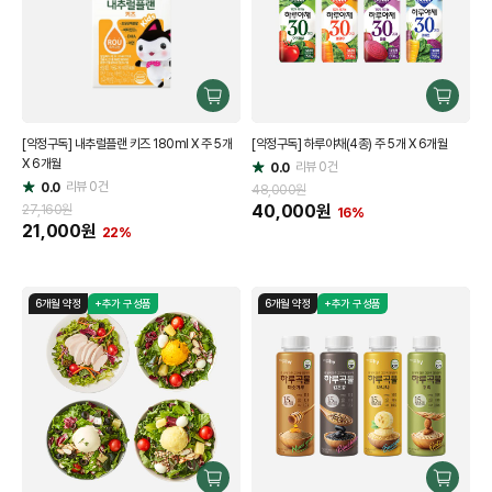
구
구
매
매
[약정구독] 내추럴플랜 키즈 180ml X 주 5개
[약정구독] 하루야채(4종) 주 5개 X 6개월
하
하
X 6개월
기
리뷰
0
건
기
0.0
별
리뷰
0
건
0.0
별
점
48,000원
점
40,000
원
27,160원
16%
21,000
원
22%
6개월 약정
+추가 구성품
6개월 약정
+추가 구성품
구
구