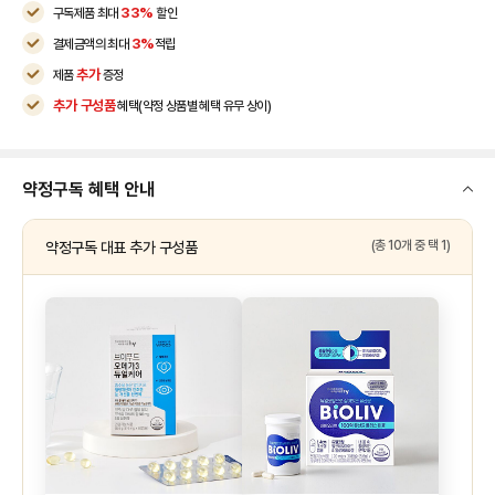
33%
구독제품 최대
할인
3%
결제금액의 최대
적립
추가
제품
증정
추가 구성품
혜택(약정 상품별 혜택 유무 상이)
약정구독 혜택 안내
(총 10개 중 택 1)
약정구독 대표 추가 구성품