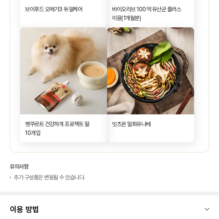
브이푸드 오메가3 듀얼케어
바이오리브 100억 유산균 플러스
이뮨(1개월분)
펫쿠르트 건강하개 프로젝트 왈
잇츠온 밀푀유나베
10개입
유의사항
추가 구성품은 변동될 수 있습니다.
이용 방법