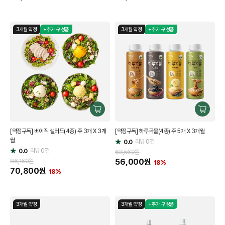
3개월 약정
+추가 구성품
3개월 약정
+추가 구성품
구
구
매
매
[약정구독] 베이직 샐러드(4종) 주 3개 X 3개
[약정구독] 하루곡물(4종) 주 5개 X 3개월
하
하
월
기
리뷰
0
건
기
0.0
별
리뷰
0
건
0.0
별
점
68,560원
점
56,000
원
86,160원
18%
70,800
원
18%
3개월 약정
3개월 약정
+추가 구성품