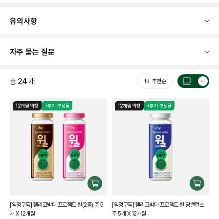
유의사항
자주 묻는 질문
총
24
개
추천순
목
록
12개월 약정
+추가 구성품
12개월 약정
+추가 구성품
갯
수
전
환
구
구
매
매
[약정구독] 헬리코박터 프로젝트 윌(2종) 주 5
[약정구독] 헬리코박터 프로젝트 윌 당밸런스
하
하
개 X 12개월
주 5개 X 12개월
기
기