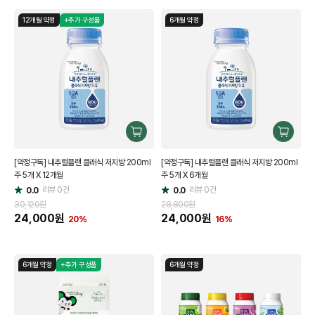
12개월 약정
+추가 구성품
6개월 약정
구
구
매
매
[약정구독] 내추럴플랜 클래식 저지방 200ml
[약정구독] 내추럴플랜 클래식 저지방 200ml
하
하
주 5개 X 12개월
주 5개 X 6개월
기
기
리뷰
0
건
리뷰
0
건
0.0
0.0
별
별
점
점
30,120원
28,800원
24,000
원
24,000
원
20%
16%
6개월 약정
+추가 구성품
6개월 약정