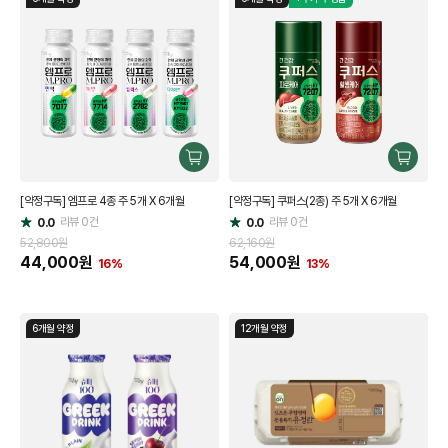
구
구
매
매
[약정구독] 엠프로 4종 주 5개 X 6개월
[약정구독] 쿠퍼스(2종) 주 5개 X 6개월
하
하
리뷰
0
건
기
리뷰
0
건
기
0.0
0.0
별
별
점
점
52,800원
62,160원
44,000
원
54,000
원
16%
13%
6개월 약정
12개월 약정