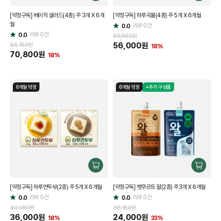
매
매
[약정구독] 베이직 샐러드(4종) 주 3개 X 6개
[약정구독] 하루곡물(4종) 주 5개 X 6개월
하
하
월
기
리뷰
0
건
기
0.0
별
리뷰
0
건
0.0
별
점
68,560원
점
56,000
원
86,160원
18%
70,800
원
18%
6개월 약정
6개월 약정
+추가 구성품
구
구
매
매
[약정구독] 하루연두부(2종) 주 5개 X 6개월
[약정구독] 펫쿠르트 왈(2종) 주3개 X 6개월
하
하
리뷰
0
건
기
리뷰
0
건
기
0.0
0.0
별
별
점
점
40,080원
36,160원
36,000
원
24,000
원
18%
33%