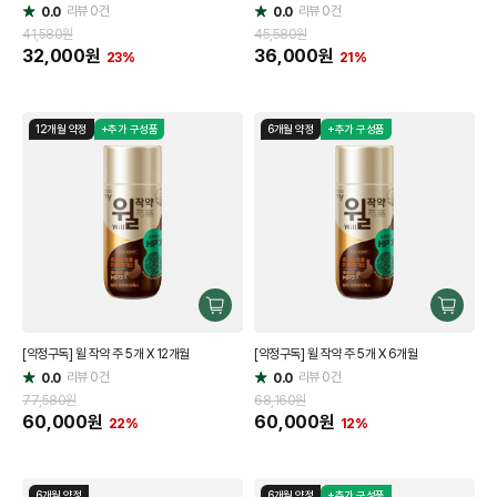
리뷰
0
건
리뷰
0
건
0.0
0.0
별
별
점
점
41,580원
45,580원
32,000
원
36,000
원
23%
21%
12개월 약정
+추가 구성품
6개월 약정
+추가 구성품
구
구
매
매
[약정구독] 윌 작약 주 5개 X 12개월
[약정구독] 윌 작약 주 5개 X 6개월
하
하
리뷰
0
건
기
리뷰
0
건
기
0.0
0.0
별
별
점
점
77,580원
68,160원
60,000
원
60,000
원
22%
12%
6개월 약정
6개월 약정
+추가 구성품