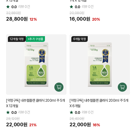
X 12개월
1개 X 12개월
기
기
리뷰
0
건
리뷰
0
건
0.0
0.0
별
별
점
점
32,880원
20,080원
28,800
원
16,000
원
12%
20%
12개월 약정
+추가 구성품
6개월 약정
구
구
매
매
[약정구독] 내추럴플랜 클래식 200ml 주 5개
[약정구독] 내추럴플랜 클래식 200ml 주 5개
하
하
X 12개월
X 6개월
기
기
리뷰
0
건
리뷰
0
건
0.0
0.0
별
별
점
점
28,120원
26,400원
22,000
원
22,000
원
21%
16%