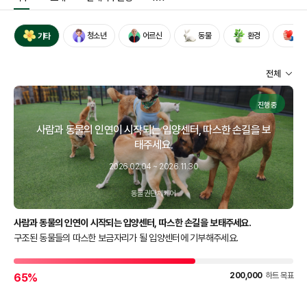
청소년
어르신
동물
환경
전
기타
전체
진행중
사람과 동물의 인연이 시작되는 입양센터, 따스한 손길을 보
태주세요.
2026.02.04 ~ 2026.11.30
동물권단체케어
사람과 동물의 인연이 시작되는 입양센터, 따스한 손길을 보태주세요.
구조된 동물들의 따스한 보금자리가 될 입양센터에 기부해주세요.
200,000
하트 목표
65
%