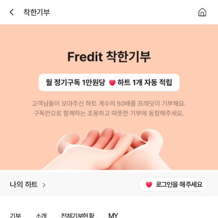
뒤
착한기부
로
가
기
나의 하트
로그인을 해주세요
기부
소개
전체기부현황
MY