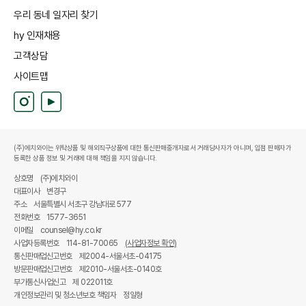
우리 동네 일자리 찾기
hy 인재채용
고객상담
사이트맵
(주)에치와이는 위탁상품 및 해외직구상품에 대한 통신판매중개자로서 거래당사자가 아니며, 입점 판매자가
등록한 상품 정보 및 거래에 대해 책임을 지지 않습니다.
상호명
(주)에치와이
대표이사
변경구
주소
서울특별시 서초구 강남대로 577
전화번호
1577-3651
이메일
counsel@hy.co.kr
사업자등록번호
114-81-70065
(사업자정보 확인)
통신판매업신고번호
제2004-서울서초-04175
방문판매업신고번호
제2010-서울서초-0140호
부가통신사업신고
제 022011호
개인정보관리 및 청소년보호 책임자
정일형