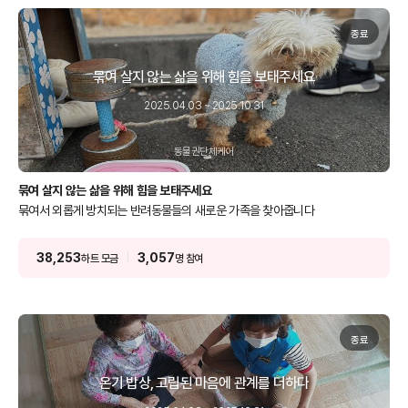
종료
묶여 살지 않는 삶을 위해 힘을 보태주세요
2025.04.03 ~ 2025.10.31
동물권단체케어
묶여 살지 않는 삶을 위해 힘을 보태주세요
묶여서 외롭게 방치되는 반려동물들의 새로운 가족을 찾아줍니다
38,253
3,057
하트 모금
명 참여
종료
온기 밥상, 고립된 마음에 관계를 더하다