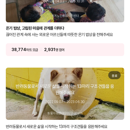
2025.04.03 ~ 2025.10.31
독거노인종합지원센터
온기 밥상, 고립된 마음에 관계를 더하다
끊어진 관계 속에 사는 외로운 어르신들께 따뜻한 온기 밥상을 전해주세요
38,774
2,931
하트 모금
명 참여
종료
반려동물로서 새로운 삶을 시작하는 13마리 구조견들을 응
원해주세요
2022.09.07 ~ 2023.06.30
동물자유연대(2022-2023)
반려동물로서 새로운 삶을 시작하는 13마리 구조견들을 응원해주세요