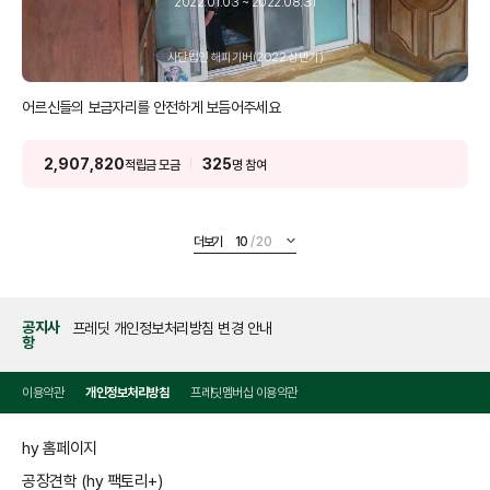
2022.01.03 ~ 2022.08.31
사단법인 해피기버(2022 상반기)
어르신들의 보금자리를 안전하게 보듬어주세요
2,907,820
325
적립금 모금
명 참여
더보기
10
20
공지사
프레딧 개인정보처리방침 변경 안내
항
이용약관
개인정보처리방침
프레딧멤버십 이용약관
hy 홈페이지
공장견학 (hy 팩토리+)