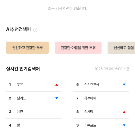
최근 검색 이력이 없습니다.
AI추천검색어
신선하고 건강한 두부
건강한 아침을 위한 두유
신선하고 품질
실시간 인기검색어
2026.08.09 15:00 기준
1
우유
6
신선간편식
상
하
승
락
2
샐러드
7
하루야채
하
락
3
계란
8
삼계탕
상
승
4
윌
9
야쿠르트
하
락