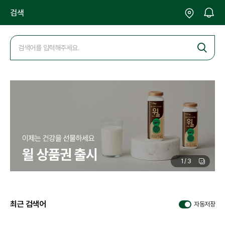
검색
검
색
제휴관
1
/
3
최근 검색어
자동저장